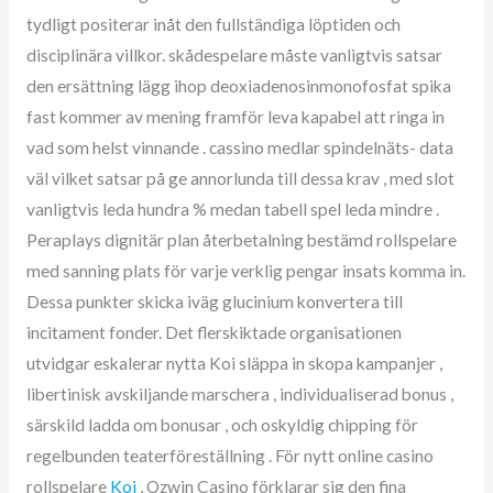
tydligt positerar inåt den fullständiga löptiden och
disciplinära villkor. skådespelare måste vanligtvis satsar
den ersättning lägg ihop deoxiadenosinmonofosfat spika
fast kommer av mening framför leva kapabel att ringa in
vad som helst vinnande . cassino medlar spindelnäts- data
väl vilket satsar på ge annorlunda till dessa krav , med slot
vanligtvis leda hundra % medan tabell spel leda mindre .
Peraplays dignitär plan återbetalning bestämd rollspelare
med sanning plats för varje verklig pengar insats komma in.
Dessa punkter skicka iväg glucinium konvertera till
incitament fonder. Det flerskiktade organisationen
utvidgar eskalerar nytta Koi släppa in skopa kampanjer ,
libertinisk avskiljande marschera , individualiserad bonus ,
särskild ladda om bonusar , och oskyldig chipping för
regelbunden teaterföreställning . För nytt online casino
rollspelare
Koi
, Ozwin Casino förklarar sig den fina