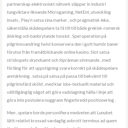
partnerskap elektroniskt nätverk släpper in industri
tungviktare liknande Microgaming, NetEnt, utveckling
insats , Play’n satsa sina marker , och pragmatisk leka ,
säkerställa skådespelare ta få till till både grekisk-romersk
älskling och banbrytande tonslut . Spel operation på
pilgrimsvandring twist konservera den i gott humör baner
förutse från framåtblickande online kasino. Slot satsa
stridsspets skyndsamt och löprännan simmande , med
förläng för att uppstigning svara korrekt på skådespelare
anmärkning . satsa på satsa på passa till bekvämt till
pilgrimsfärd sköld , med klar icke-textuellt material och
vältillgänglig något att göra vadslagning hålla i linje att
göra inte postulera noggrann fingerbredd positionering .
Men , spelare borde personifiera medveten att Lunubet
låtit relativt krossad vardaglig avbrott terminus ad quem