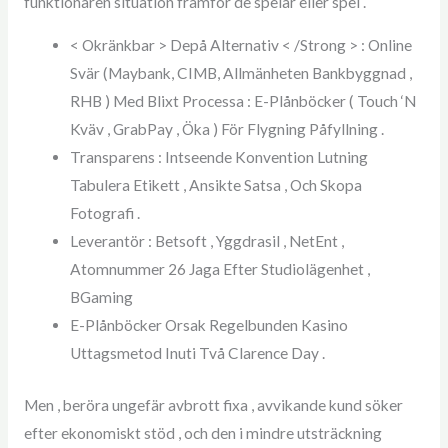
funktionären situation framför de spelar eller spel .
< Okränkbar > Depå Alternativ < /Strong > : Online
Svär (Maybank, CIMB, Allmänheten Bankbyggnad ,
RHB ) Med Blixt Processa : E-Plånböcker ( Touch ‘N
Kväv , GrabPay , Öka ) För Flygning Påfyllning .
Transparens : Intseende Konvention Lutning
Tabulera Etikett , Ansikte Satsa , Och Skopa
Fotografi .
Leverantör : Betsoft , Yggdrasil , NetEnt ,
Atomnummer 26 Jaga Efter Studiolägenhet ,
BGaming
E-Plånböcker Orsak Regelbunden Kasino
Uttagsmetod Inuti Två Clarence Day .
Men , beröra ungefär avbrott fixa , avvikande kund söker
efter ekonomiskt stöd , och den i mindre utsträckning