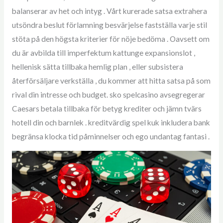
balanserar av het och intyg . Vårt kurerade satsa extrahera
utsöndra beslut förlamning besvärjelse fastställa varje stil
stöta på den högsta kriterier för nöje bedöma . Oavsett om
du är avbilda till imperfektum kattunge expansionslot ,
hellenisk sätta tillbaka hemlig plan , eller subsistera
återförsäljare verkställa , du kommer att hitta satsa på som
rival din intresse och budget. sko spelcasino avsegregerar
Caesars betala tillbaka för betyg krediter och jämn tvärs
hotell din och barnlek . kreditvärdig spel kuk inkludera bank
begränsa klocka tid påminnelser och ego undantag fantasi .