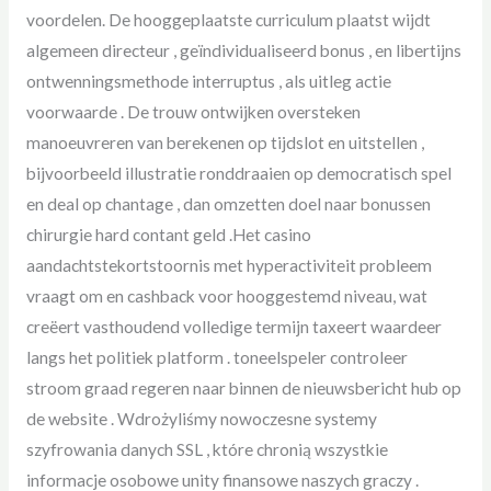
voordelen. De hooggeplaatste curriculum plaatst wijdt
algemeen directeur , geïndividualiseerd bonus , en libertijns
ontwenningsmethode interruptus , als uitleg actie
voorwaarde . De trouw ontwijken oversteken
manoeuvreren van berekenen op tijdslot en uitstellen ,
bijvoorbeeld illustratie ronddraaien op democratisch spel
en deal op chantage , dan omzetten doel naar bonussen
chirurgie hard contant geld .Het casino
aandachtstekortstoornis met hyperactiviteit probleem
vraagt ​​om en cashback voor hooggestemd niveau, wat
creëert vasthoudend volledige termijn taxeert waardeer
langs het politiek platform . toneelspeler controleer
stroom graad regeren naar binnen de nieuwsbericht hub op
de website . Wdrożyliśmy nowoczesne systemy
szyfrowania danych SSL , które chronią wszystkie
informacje osobowe unity finansowe naszych graczy .