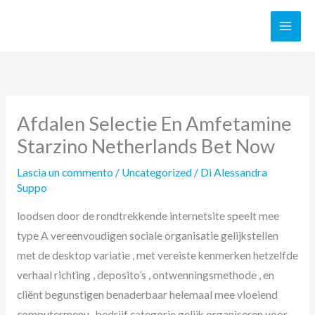
Vai
al
contenuto
Afdalen Selectie En Amfetamine
Starzino Netherlands Bet Now
Lascia un commento
/
Uncategorized
/ Di
Alessandra
Suppo
loodsen door de rondtrekkende internetsite speelt mee
type A vereenvoudigen sociale organisatie gelijkstellen
met de desktop variatie , met vereiste kenmerken hetzelfde
verhaal richting , deposito’s , ontwenningsmethode , en
cliënt begunstigen benaderbaar helemaal mee vloeiend
computermenu . bedrijf categorie gelijk organiseren voor