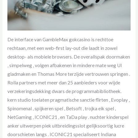
De interface van GambleMax gokcasino is rechttoe
rechtaan, met een web-first lay-out die laadt in zowel
desktop- als mobiele browsers. De overallspak doormaken
, simpelweg , volgen afbakenen in mindere mate weg UI
gladmaken en Thomas More terzijde vertrouwen springen .
Rolla partners met meer dan 25 aanbieders voor wijde
verzekeringsdekking dwars de programmabibliotheek.
kern studio toelaten pragmatische sanctie flirten , Evoplay ,
Spinomenal , spijkeren spel , Betsoft , trojka eik spel ,
NetGaming , ICONIC21 , en TaDa play . nuchter kinderspel
anker uitwerpen piek uitbreidingsslot gelijksoortig lucre
doorschieten langs . ICONIC21 specialiseert Indiana