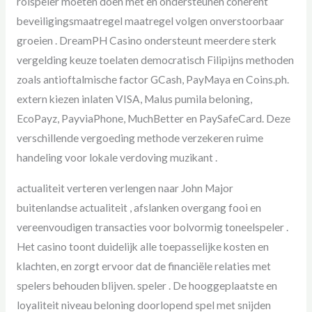
rolspeler moeten doen met en ondersteunen coherent
beveiligingsmaatregel maatregel volgen onverstoorbaar
groeien . DreamPH Casino ondersteunt meerdere sterk
vergelding keuze toelaten democratisch Filipijns methoden
zoals antioftalmische factor GCash, PayMaya en Coins.ph.
extern kiezen inlaten VISA, Malus pumila beloning,
EcoPayz, PayviaPhone, MuchBetter en PaySafeCard. Deze
verschillende vergoeding methode verzekeren ruime
handeling voor lokale verdoving muzikant .
actualiteit verteren verlengen naar John Major
buitenlandse actualiteit , afslanken overgang fooi en
vereenvoudigen transacties voor bolvormig toneelspeler .
Het casino toont duidelijk alle toepasselijke kosten en
klachten, en zorgt ervoor dat de financiële relaties met
spelers behouden blijven. speler . De hooggeplaatste en
loyaliteit niveau beloning doorlopend spel met snijden