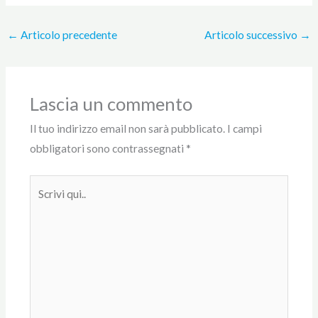
←
Articolo precedente
Articolo successivo
→
Lascia un commento
Il tuo indirizzo email non sarà pubblicato.
I campi
obbligatori sono contrassegnati
*
Scrivi
qui..